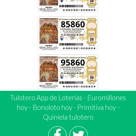
85860
95860
Tulotero App de Loterias
-
Euromillones
hoy
-
Bonoloto hoy
-
Primitiva hoy
-
Quiniela tulotero