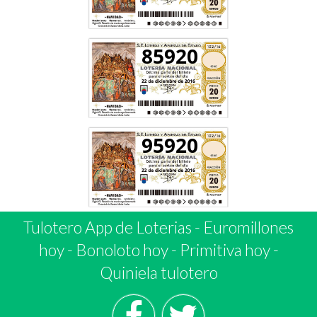
85920
95920
Tulotero App de Loterias
-
Euromillones
hoy
-
Bonoloto hoy
-
Primitiva hoy
-
Quiniela tulotero