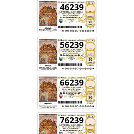
46239
56239
66239
76239