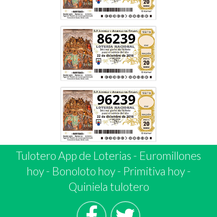
86239
96239
Tulotero App de Loterias
-
Euromillones
hoy
-
Bonoloto hoy
-
Primitiva hoy
-
Quiniela tulotero