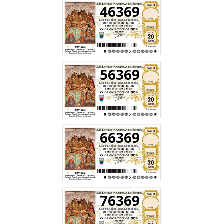
46369
56369
66369
76369