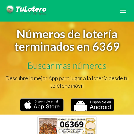
Tog
navi
Números de lotería
terminados en 6369
Buscar mas números
Descubre la mejor App para jugar a la lotería desde tu
teléfono móvil
06369