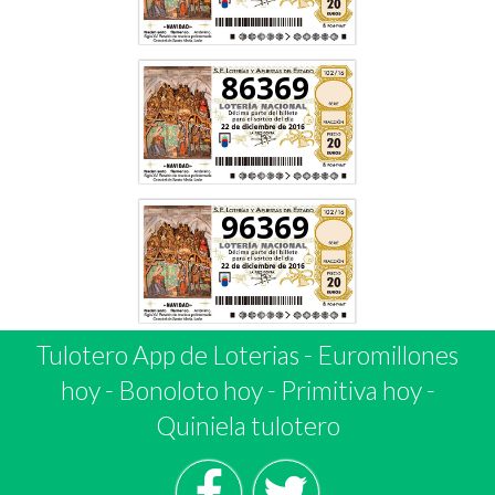
86369
96369
Tulotero App de Loterias
-
Euromillones
hoy
-
Bonoloto hoy
-
Primitiva hoy
-
Quiniela tulotero