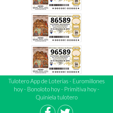
86589
96589
Tulotero App de Loterias
-
Euromillones
hoy
-
Bonoloto hoy
-
Primitiva hoy
-
Quiniela tulotero