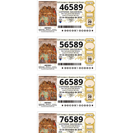
46589
56589
66589
76589