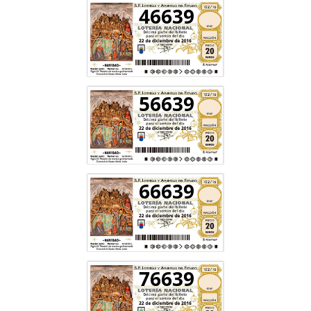
46639
56639
66639
76639