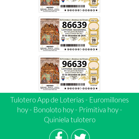
86639
96639
Tulotero App de Loterias
-
Euromillones
hoy
-
Bonoloto hoy
-
Primitiva hoy
-
Quiniela tulotero