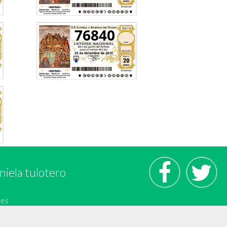
76840
niela tulotero
.es