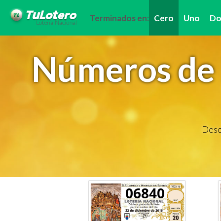
Terminados en:
Cero
Uno
Do
Números de 
Descu
06840