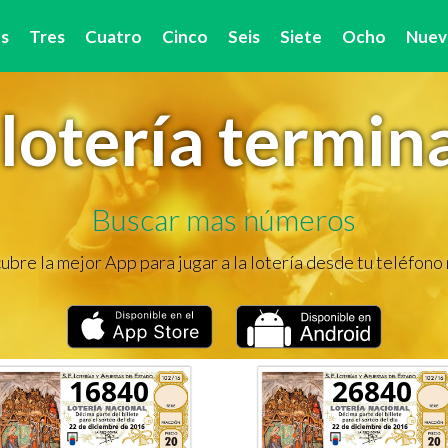
s
Tres
Cuatro
Cinco
Seis
Siete
Ocho
Nuev
lotería termin
Buscar mas números
bre la mejor App para jugar a la lotería desde tu teléfono
16840
26840