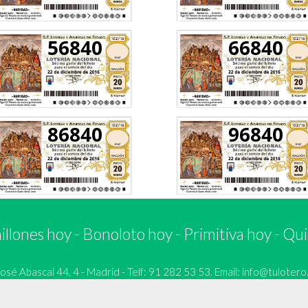
56840
66840
86840
96840
llones hoy
-
Bonoloto hoy
-
Primitiva hoy
-
Qui
 Abascal 44, 4 - Madrid - Telf: 91 282 53 53. Email:
info@tulotero