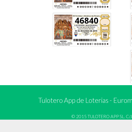
46840
Tulotero App de Loterias
-
Euromi
© 2015 TULOTERO APP SL. C/José