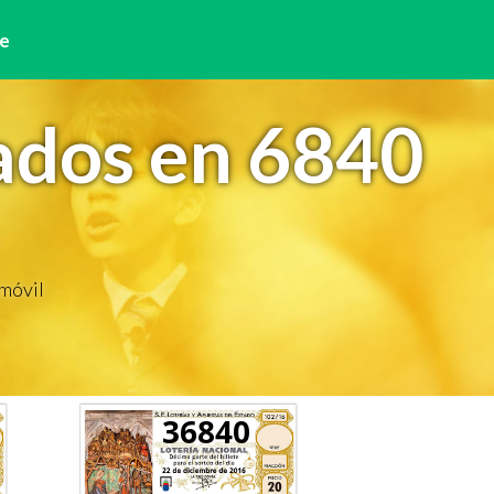
e
ados en 6840
 móvil
36840