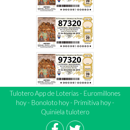
87320
97320
Tulotero App de Loterias
-
Euromillones
hoy
-
Bonoloto hoy
-
Primitiva hoy
-
Quiniela tulotero