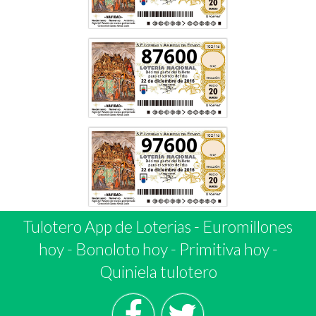
87600
97600
Tulotero App de Loterias
-
Euromillones
hoy
-
Bonoloto hoy
-
Primitiva hoy
-
Quiniela tulotero