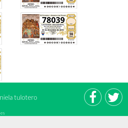
78039
niela tulotero
.es