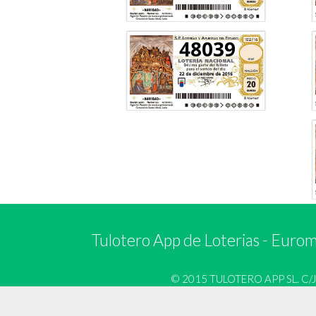
48039
Tulotero App de Loterias
-
Euromi
© 2015 TULOTERO APP SL. C/José