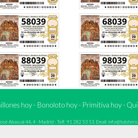
58039
68039
88039
98039
llones hoy
-
Bonoloto hoy
-
Primitiva hoy
-
Qui
 Abascal 44, 4 - Madrid - Telf: 91 282 53 53. Email:
info@tulotero