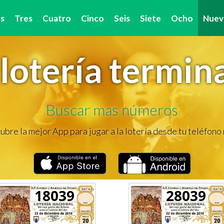
s
Tres
Cuatro
Cinco
Seis
Siete
Ocho
Nuev
lotería termin
Buscar mas números
bre la mejor App para jugar a la lotería desde tu teléfono
18039
28039