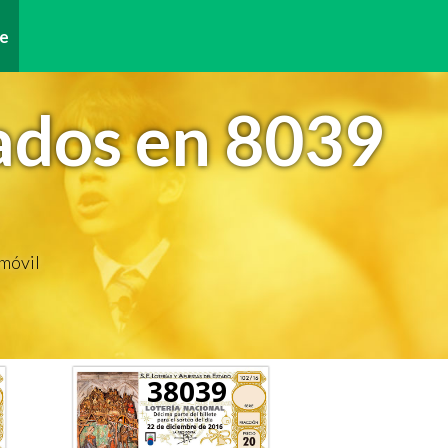
e
ados en 8039
 móvil
38039