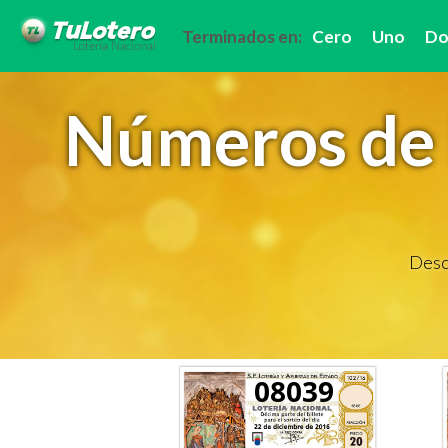
Terminados en:
Cero
Uno
Do
Números de 
Descu
08039