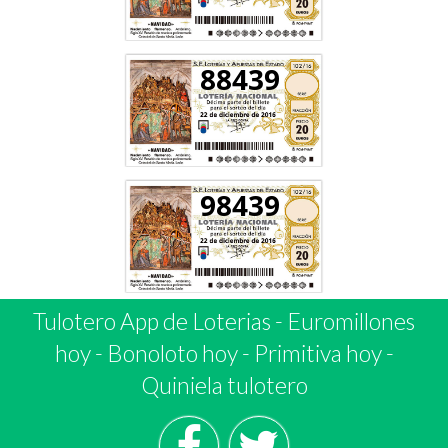
88439
98439
Tulotero App de Loterias
-
Euromillones
hoy
-
Bonoloto hoy
-
Primitiva hoy
-
Quiniela tulotero