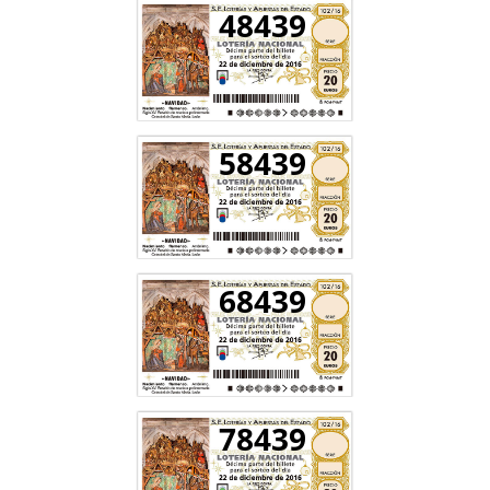
48439
58439
68439
78439