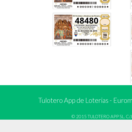
48480
Tulotero App de Loterias
-
Euromi
© 2015 TULOTERO APP SL. C/José