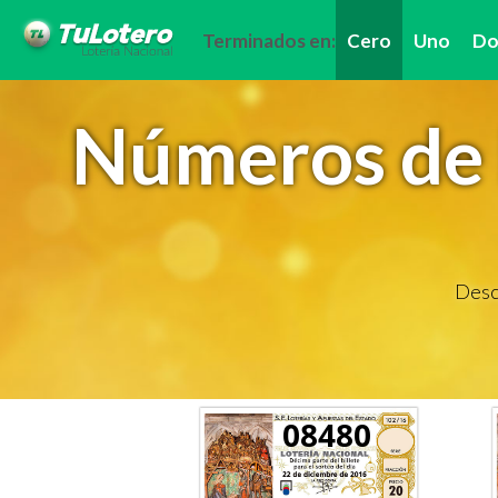
Terminados en:
Cero
Uno
Do
Números de 
Descu
08480