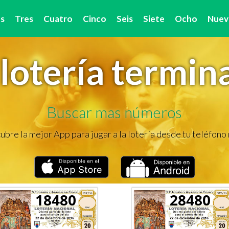
s
Tres
Cuatro
Cinco
Seis
Siete
Ocho
Nuev
lotería termin
Buscar mas números
bre la mejor App para jugar a la lotería desde tu teléfono
18480
28480