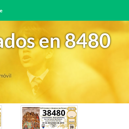
e
ados en 8480
 móvil
38480