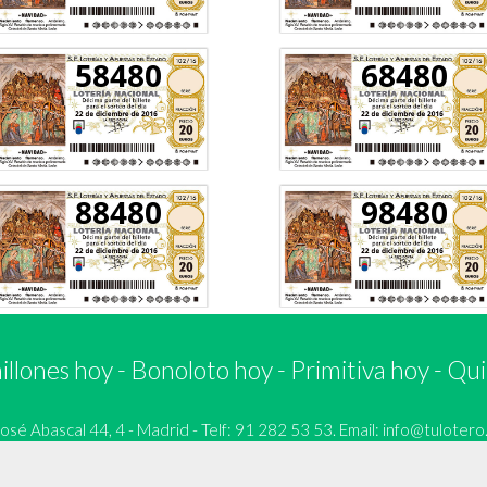
58480
68480
88480
98480
llones hoy
-
Bonoloto hoy
-
Primitiva hoy
-
Qui
 Abascal 44, 4 - Madrid - Telf: 91 282 53 53. Email:
info@tulotero