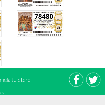
78480
niela tulotero
.es