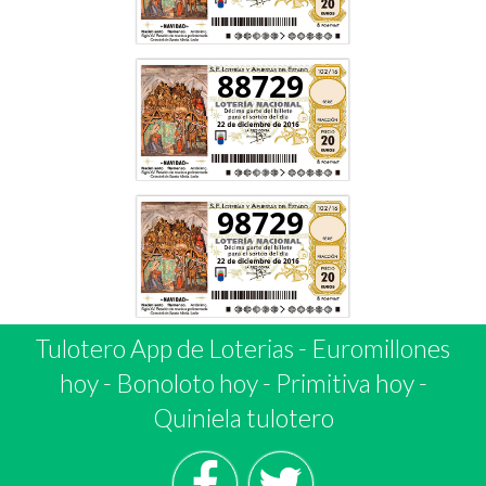
88729
98729
Tulotero App de Loterias
-
Euromillones
hoy
-
Bonoloto hoy
-
Primitiva hoy
-
Quiniela tulotero