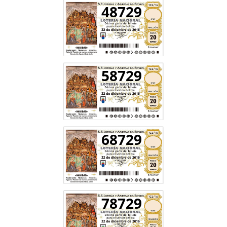
48729
58729
68729
78729