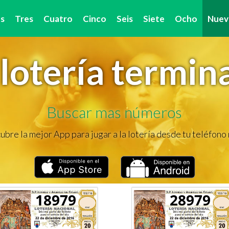
s
Tres
Cuatro
Cinco
Seis
Siete
Ocho
Nuev
lotería termin
Buscar mas números
bre la mejor App para jugar a la lotería desde tu teléfono
18979
28979