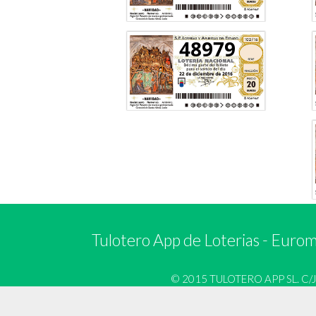
48979
Tulotero App de Loterias
-
Euromi
© 2015 TULOTERO APP SL. C/José