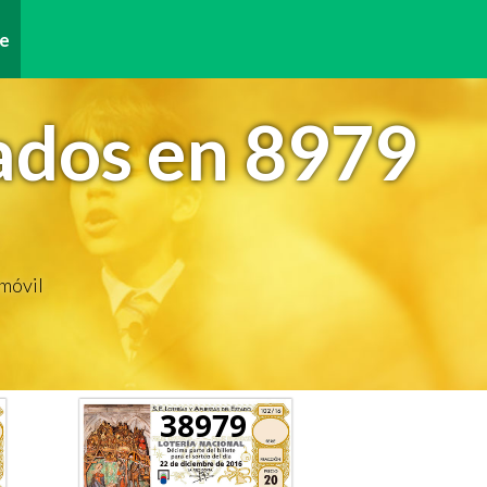
e
ados en 8979
 móvil
38979