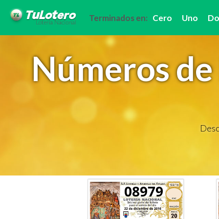
Terminados en:
Cero
Uno
Do
Números de 
Descu
08979