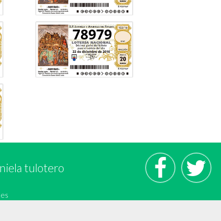
78979
niela tulotero
.es