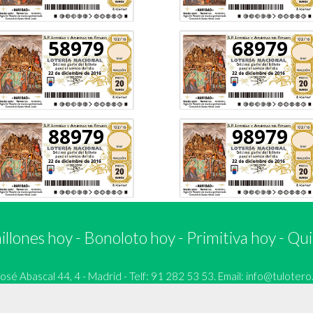
58979
68979
88979
98979
llones hoy
-
Bonoloto hoy
-
Primitiva hoy
-
Qui
 Abascal 44, 4 - Madrid - Telf: 91 282 53 53. Email:
info@tulotero