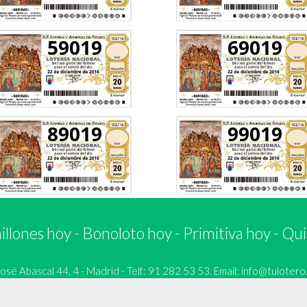
59019
69019
89019
99019
llones hoy
-
Bonoloto hoy
-
Primitiva hoy
-
Qui
 Abascal 44, 4 - Madrid - Telf: 91 282 53 53. Email:
info@tulotero