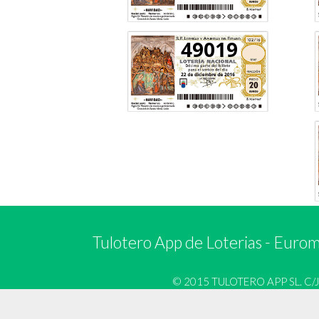
49019
Tulotero App de Loterias
-
Euromi
© 2015 TULOTERO APP SL. C/José