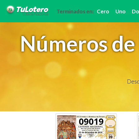
Terminados en:
Cero
Uno
Do
Números de 
Descu
09019