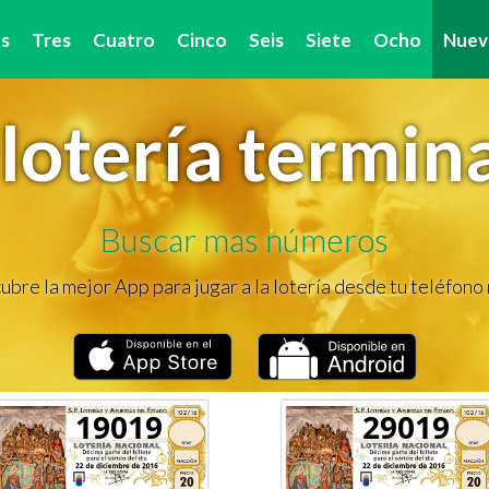
s
Tres
Cuatro
Cinco
Seis
Siete
Ocho
Nuev
lotería termin
Buscar mas números
bre la mejor App para jugar a la lotería desde tu teléfono
19019
29019