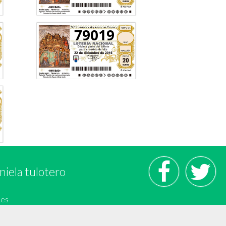
79019
niela tulotero
.es