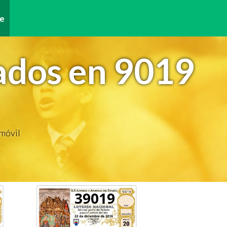
e
ados en 9019
 móvil
39019