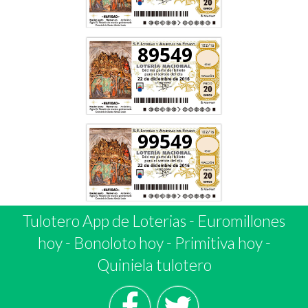
89549
99549
Tulotero App de Loterias
-
Euromillones
hoy
-
Bonoloto hoy
-
Primitiva hoy
-
Quiniela tulotero