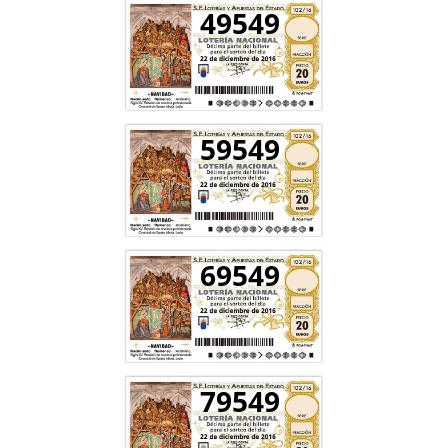
49549
59549
69549
79549