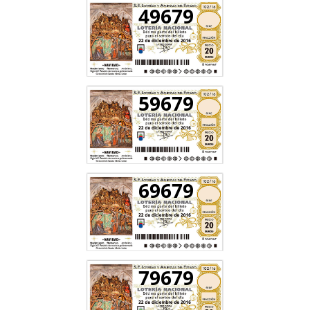
49679
59679
69679
79679