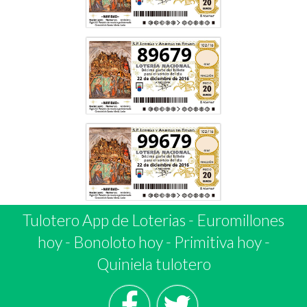
89679
99679
Tulotero App de Loterias
-
Euromillones
hoy
-
Bonoloto hoy
-
Primitiva hoy
-
Quiniela tulotero